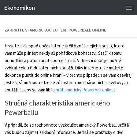
Ekonomikon
ZAHRAJTE SI AMERICKOU LOTERII POWERBALL ONLINE
Hrajete-li alespoň občas loterie určitě znáte jejich kouzlo, které
vám může přinést někdy až pohádkové bohatství. Stačí k tomu
odhodlání a potom určitá porce štěstí. V dnešní době je možné
vybírat celou řadu loterijních soutěží. Díky internetu se můžete
dokonce pustit do online hraní – v těchto případech se vám otevírají
ještě širší možnosti – lze se zúčastnit i mezinárodních a světových
soutěží, jak by se vám líbilo
hrát americký Powerball online
?
Stručná charakteristika amerického
Powerballu
V případě, že se rozhodnete vyzkoušet americký Powerball, určitě
vás budou zajímat základní informace. Jedná se prakticky o dvě