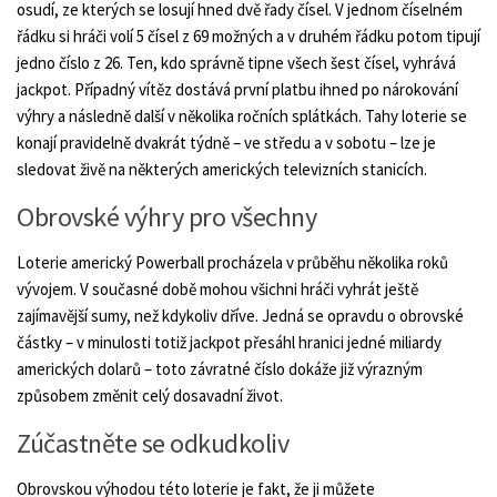
osudí, ze kterých se losují hned dvě řady čísel. V jednom číselném
řádku si hráči volí 5 čísel z 69 možných a v druhém řádku potom tipují
jedno číslo z 26. Ten, kdo správně tipne všech šest čísel, vyhrává
jackpot. Případný vítěz dostává první platbu ihned po nárokování
výhry a následně další v několika ročních splátkách. Tahy loterie se
konají pravidelně dvakrát týdně – ve středu a v sobotu – lze je
sledovat živě na některých amerických televizních stanicích.
Obrovské výhry pro všechny
Loterie americký Powerball procházela v průběhu několika roků
vývojem. V současné době mohou všichni hráči vyhrát ještě
zajímavější sumy, než kdykoliv dříve. Jedná se opravdu o obrovské
částky – v minulosti totiž jackpot přesáhl hranici jedné miliardy
amerických dolarů – toto závratné číslo dokáže již výrazným
způsobem změnit celý dosavadní život.
Zúčastněte se odkudkoliv
Obrovskou výhodou této loterie je fakt, že ji můžete