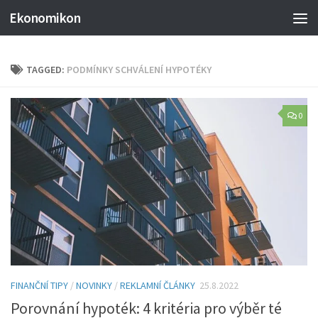
Ekonomikon
TAGGED:
PODMÍNKY SCHVÁLENÍ HYPOTÉKY
0
FINANČNÍ TIPY
/
NOVINKY
/
REKLAMNÍ ČLÁNKY
25.8.2022
Porovnání hypoték: 4 kritéria pro výběr té