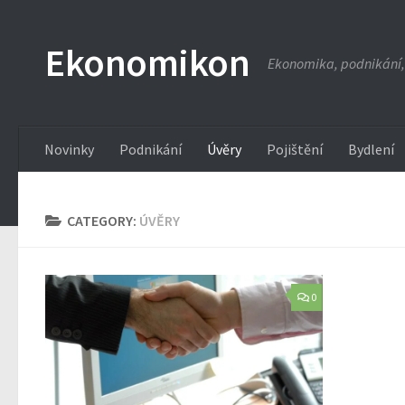
Ekonomikon
Ekonomika, podnikání,
Novinky
Podnikání
Úvěry
Pojištění
Bydlení
CATEGORY:
ÚVĚRY
0