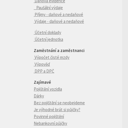
Daňová evidence
Paušální výdaje
Příjmy - daňové a nedaňové
Výdaje - daňové a nedaňové
Účetní doklady
Účetní jednotka
Zaměstnání a zaměstnanci
Výpočet čisté mzdy
Výpověď
DPP a DPČ
Zajímavé
Pojištění vozidla
Dárky
Bez pojištění se neobejdeme
Je výhodné brát si půjčky?
Povinné pojištění
Nebankovní půjčky