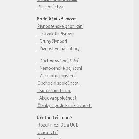
Platební styk
Podnikání - živnost
Živnostenské podnikání
Jak založit živnost
Druhy živností
Živnost volná - obory
Důchodové pojištění
Nemocenské pojištění
Zdravotní pojištění
Obchodní společnosti
Společnost s r.o.
Akciová společnost
Články o podnikání - živnosti
Účetnictví - daně
Rozdíl mezi DE a UCE
Účetnictví