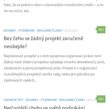
fakt, že se jedná o obor s obrovským množstvím změn – a to
ne na roční, ale...
0
NOVINKY
/
PODNIKÁNÍ
/
REKLAMNÍ ČLÁNKY
25.8.2022
Bez čeho se žádný projekt zaručeně
neobejde?
Naplánovat projekt a s ním spojenou organizaci práce není
žádný med. Vedení projektu vyžaduje mnoho dovedností, úsilí,
zkušeností a jasný projektový plán. Pokud si s organizací
rozsáhlejších projektů nevíte rady, nebo jen pátráte po
zajímavých radách,...
0
FINANČNÍ TIPY
/
NOVINKY
/
PODNIKÁNÍ
/
REKLAMNÍ ČLÁNKY
28.2.2022
Nejčastější chyby ve světě podnikání