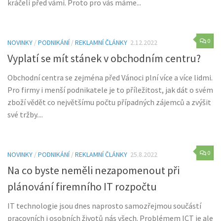
kráčeli před vámi. Proto pro vás máme...
0
NOVINKY
/
PODNIKÁNÍ
/
REKLAMNÍ ČLÁNKY
2.12.2022
Vyplatí se mít stánek v obchodním centru?
Obchodní centra se zejména před Vánoci plní více a více lidmi.
Pro firmy i menší podnikatele je to příležitost, jak dát o svém
zboží vědět co největšímu počtu případných zájemců a zvýšit
své tržby....
0
NOVINKY
/
PODNIKÁNÍ
/
REKLAMNÍ ČLÁNKY
25.8.2022
Na co byste neměli nezapomenout při
plánování firemního IT rozpočtu
IT technologie jsou dnes naprosto samozřejmou součástí
pracovních i osobních životů nás všech. Problémem ICT je ale