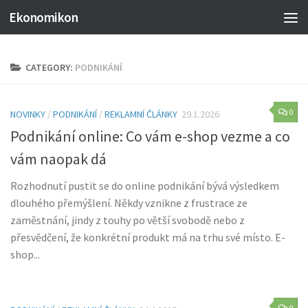
Ekonomikon
CATEGORY:
PODNIKÁNÍ
0
NOVINKY
/
PODNIKÁNÍ
/
REKLAMNÍ ČLÁNKY
29.1.2026
Podnikání online: Co vám e-shop vezme a co
vám naopak dá
Rozhodnutí pustit se do online podnikání bývá výsledkem
dlouhého přemýšlení. Někdy vznikne z frustrace ze
zaměstnání, jindy z touhy po větší svobodě nebo z
přesvědčení, že konkrétní produkt má na trhu své místo. E-
shop...
0