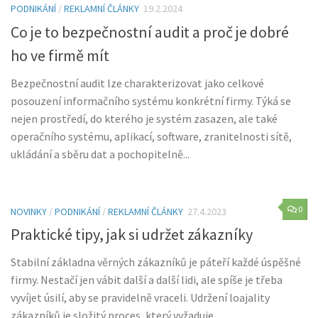
PODNIKÁNÍ
/
REKLAMNÍ ČLÁNKY
19.2.2024
Co je to bezpečnostní audit a proč je dobré
ho ve firmě mít
Bezpečnostní audit lze charakterizovat jako celkové
posouzení informačního systému konkrétní firmy. Týká se
nejen prostředí, do kterého je systém zasazen, ale také
operačního systému, aplikací, software, zranitelnosti sítě,
ukládání a sběru dat a pochopitelně...
0
NOVINKY
/
PODNIKÁNÍ
/
REKLAMNÍ ČLÁNKY
27.4.2023
Praktické tipy, jak si udržet zákazníky
Stabilní základna věrných zákazníků je páteří každé úspěšné
firmy. Nestačí jen vábit další a další lidi, ale spíše je třeba
vyvíjet úsilí, aby se pravidelně vraceli. Udržení loajality
zákazníků je složitý proces, který vyžaduje...