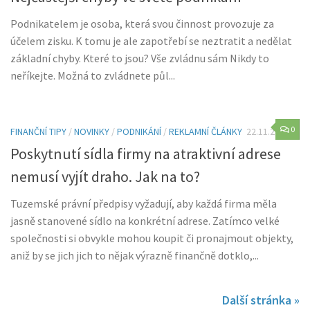
Podnikatelem je osoba, která svou činnost provozuje za
účelem zisku. K tomu je ale zapotřebí se neztratit a nedělat
základní chyby. Které to jsou? Vše zvládnu sám Nikdy to
neříkejte. Možná to zvládnete půl...
0
FINANČNÍ TIPY
/
NOVINKY
/
PODNIKÁNÍ
/
REKLAMNÍ ČLÁNKY
22.11.2021
Poskytnutí sídla firmy na atraktivní adrese
nemusí vyjít draho. Jak na to?
Tuzemské právní předpisy vyžadují, aby každá firma měla
jasně stanovené sídlo na konkrétní adrese. Zatímco velké
společnosti si obvykle mohou koupit či pronajmout objekty,
aniž by se jich jich to nějak výrazně finančně dotklo,...
Další stránka »