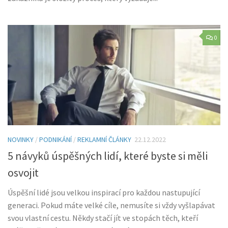
0
NOVINKY
/
PODNIKÁNÍ
/
REKLAMNÍ ČLÁNKY
22.12.2022
5 návyků úspěšných lidí, které byste si měli
osvojit
Úspěšní lidé jsou velkou inspirací pro každou nastupující
generaci. Pokud máte velké cíle, nemusíte si vždy vyšlapávat
svou vlastní cestu. Někdy stačí jít ve stopách těch, kteří