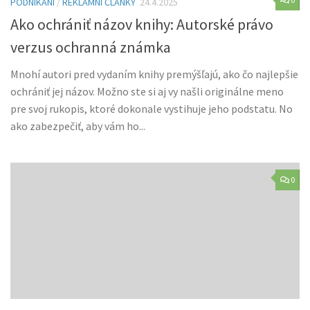
PODNIKÁNÍ
/
REKLAMNÍ ČLÁNKY
24.4.2025
Ako ochrániť názov knihy: Autorské právo
verzus ochranná známka
Mnohí autori pred vydaním knihy premýšľajú, ako čo najlepšie
ochrániť jej názov. Možno ste si aj vy našli originálne meno
pre svoj rukopis, ktoré dokonale vystihuje jeho podstatu. No
ako zabezpečiť, aby vám ho...
0