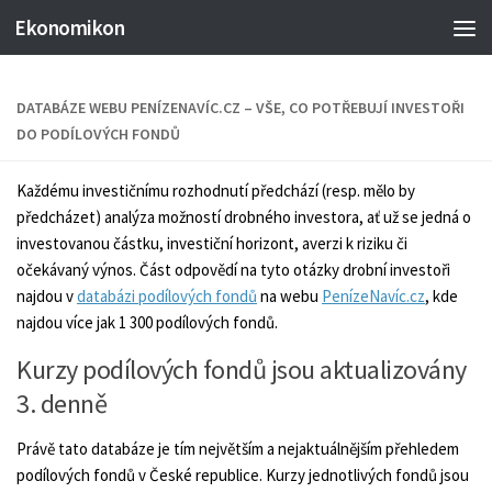
Ekonomikon
DATABÁZE WEBU PENÍZENAVÍC.CZ – VŠE, CO POTŘEBUJÍ INVESTOŘI
DO PODÍLOVÝCH FONDŮ
Každému investičnímu rozhodnutí předchází (resp. mělo by
předcházet) analýza možností drobného investora, ať už se jedná o
investovanou částku, investiční horizont, averzi k riziku či
očekávaný výnos. Část odpovědí na tyto otázky drobní investoři
najdou v
databázi podílových fondů
na webu
PenízeNavíc.cz
, kde
najdou více jak 1 300 podílových fondů.
Kurzy podílových fondů jsou aktualizovány
3. denně
Právě tato databáze je tím největším a nejaktuálnějším přehledem
podílových fondů v České republice. Kurzy jednotlivých fondů jsou