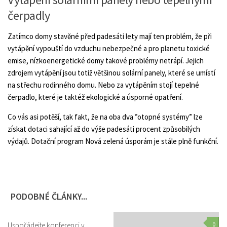
čerpadly
Zatímco domy stavěné před padesáti lety mají ten problém, že při
vytápění vypouští do vzduchu nebezpečné a pro planetu toxické
emise, nízkoenergetické domy takové problémy netrápí. Jejich
zdrojem vytápění jsou totiž většinou solární panely, které se umístí
na střechu rodinného domu. Nebo za vytápěním stojí tepelné
čerpadlo, které je taktéž ekologické a úsporné opatření.
Co vás asi potěší, tak fakt, že na oba dva ”otopné systémy” lze
získat dotaci sahající až do výše padesáti procent způsobilých
výdajů. Dotační program Nová zelená úsporám je stále plně funkční.
PODOBNÉ ČLÁNKY...
Uspořádejte konferenci v
0
0