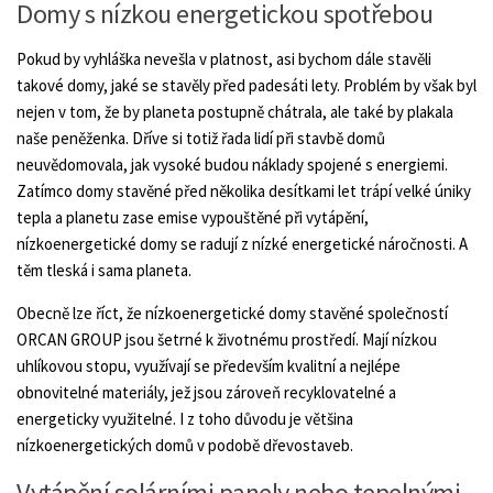
Domy s nízkou energetickou spotřebou
Pokud by vyhláška nevešla v platnost, asi bychom dále stavěli
takové domy, jaké se stavěly před padesáti lety. Problém by však byl
nejen v tom, že by planeta postupně chátrala, ale také by plakala
naše peněženka. Dříve si totiž řada lidí při stavbě domů
neuvědomovala, jak vysoké budou náklady spojené s energiemi.
Zatímco domy stavěné před několika desítkami let trápí velké úniky
tepla a planetu zase emise vypouštěné při vytápění,
nízkoenergetické domy se radují z nízké energetické náročnosti. A
těm tleská i sama planeta.
Obecně lze říct, že nízkoenergetické domy stavěné společností
ORCAN GROUP jsou šetrné k životnému prostředí. Mají nízkou
uhlíkovou stopu, využívají se především kvalitní a nejlépe
obnovitelné materiály, jež jsou zároveň recyklovatelné a
energeticky využitelné. I z toho důvodu je většina
nízkoenergetických domů v podobě dřevostaveb.
Vytápění solárními panely nebo tepelnými