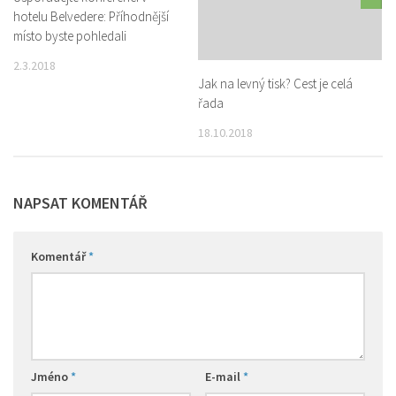
hotelu Belvedere: Příhodnější
místo byste pohledali
2.3.2018
Jak na levný tisk? Cest je celá
řada
18.10.2018
NAPSAT KOMENTÁŘ
Komentář
*
Jméno
*
E-mail
*