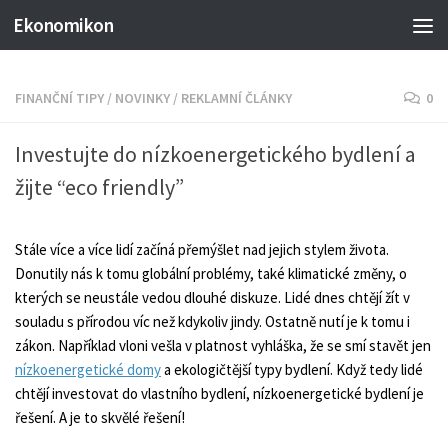
Ekonomikon
FINANČNÍ TIPY
/
NOVINKY
/
REKLAMNÍ ČLÁNKY
0
Investujte do nízkoenergetického bydlení a
žijte “eco friendly”
Stále více a více lidí začíná přemýšlet nad jejich stylem života.
Donutily nás k tomu globální problémy, také klimatické změny, o
kterých se neustále vedou dlouhé diskuze. Lidé dnes chtějí žít v
souladu s přírodou víc než kdykoliv jindy. Ostatně nutí je k tomu i
zákon. Například vloni vešla v platnost vyhláška, že se smí stavět jen
nízkoenergetické domy
a ekologičtější typy bydlení. Když tedy lidé
chtějí investovat do vlastního bydlení, nízkoenergetické bydlení je
řešení. A je to skvělé řešení!