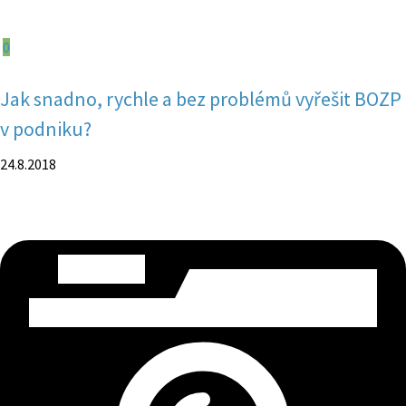
0
Jak snadno, rychle a bez problémů vyřešit BOZP
v podniku?
24.8.2018