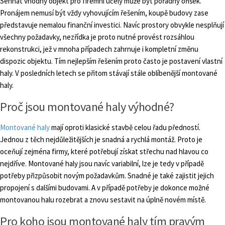
Sehnat vhodný objekt pro firemní účely může být pořádný oříšek.
Pronájem nemusí být vždy vyhovujícím řešením, koupě budovy zase
představuje nemalou finanční investici. Navíc prostory obvykle nesplňují
všechny požadavky, nezřídka je proto nutné provést rozsáhlou
rekonstrukci, jež v mnoha případech zahrnuje i kompletní změnu
dispozic objektu. Tím nejlepším řešením proto často je postavení vlastní
haly. V posledních letech se přitom stávají stále oblíbenější montované
haly.
Proč jsou montované haly výhodné?
Montované haly
mají oproti klasické stavbě celou řadu předností.
Jednou z těch nejdůležitějších je snadná a rychlá montáž. Proto je
oceňují zejména firmy, které potřebují získat střechu nad hlavou co
nejdříve. Montované haly jsou navíc variabilní, lze je tedy v případě
potřeby přizpůsobit novým požadavkům. Snadné je také zajistit jejich
propojení s dalšími budovami. A v případě potřeby je dokonce možné
montovanou halu rozebrat a znovu sestavit na úplně novém místě.
Pro koho jsou montované haly tím pravým