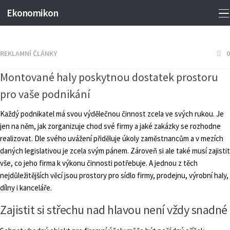
Ekonomikon
REKLAMNÍ ČLÁNKY
0
Montované haly poskytnou dostatek prostoru
pro vaše podnikání
Každý podnikatel má svou výdělečnou činnost zcela ve svých rukou. Je
jen na něm, jak zorganizuje chod své firmy a jaké zakázky se rozhodne
realizovat. Dle svého uvážení přiděluje úkoly zaměstnancům a v mezích
daných legislativou je zcela svým pánem. Zároveň si ale také musí zajistit
vše, co jeho firma k výkonu činnosti potřebuje. A jednou z těch
nejdůležitějších věcí jsou prostory pro sídlo firmy, prodejnu, výrobní haly,
dílny i kanceláře.
Zajistit si střechu nad hlavou není vždy snadné