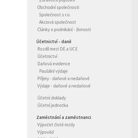
Obchodní společnosti
Společnost s r.o.
Akciová společnost
Články o podnikání - živnosti
Účetnictví - daně
Rozdíl mezi DE a UCE
Účetnictví
Daňová evidence
Paušální výdaje
Příjmy - daňové a nedaňové
Výdaje - daňové a nedaňové
Účetní doklady
Účetní jednotka
Zaměstnání a zaměstnanci
Výpočet čisté mzdy
Výpověď