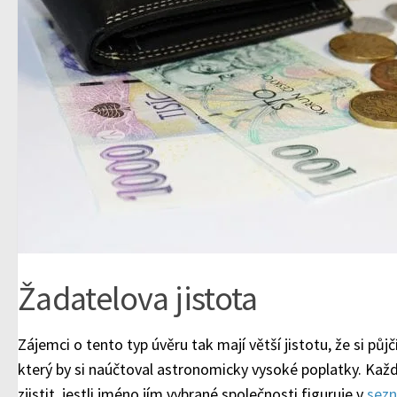
Žadatelova jistota
Zájemci o tento typ úvěru tak mají větší jistotu, že si půjčí
který by si naúčtoval astronomicky vysoké poplatky. Kaž
zjistit, jestli jméno jím vybrané společnosti figuruje v
sez