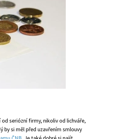
 od seriózní firmy, nikoliv od lichváře,
dý by si měl před uzavřením smlouvy
namu ČNB
. Je také dobré si najít