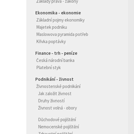
Základy práva - zákony
Ekonomika - ekonomie
Základní pojmy ekonomiky
Majetek podniku
Maslowova pyramida potřeb
Křivka poptávky
Finance - trh - peníze
Česká národní banka
Platební styk
Podnikání - živnost
Živnostenské podnikání
Jak založit živnost
Druhy živností
Živnost volná - obory
Důchodové pojištění
Nemocenské pojištění
Zdravotní pojištění