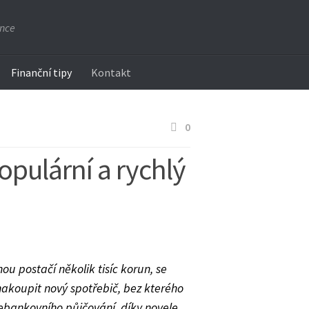
ance
Finanční tipy
Kontakt
0
pulární a rychlý
inou postačí několik tisíc korun, se
nakoupit nový spotřebič, bez kterého
ebankovního půjčování, díky novele