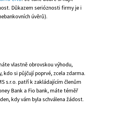
nost. Důkazem serióznosti firmy je i
nebankovních úvěrů).
máte vlastně obrovskou výhodu,
y, kdo si půjčují poprvé, zcela zdarma.
MS s.r.o. patří k zakládajícím členům
ney Bank a Fio bank, máte téměř
 den, kdy vám byla schválena žádost.