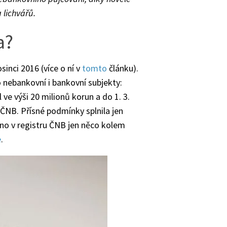
 lichvářů.
a?
inci 2016 (více o ní v
tomto
článku).
o nebankovní i bankovní subjekty:
ve výši 20 milionů korun a do 1. 3.
 ČNB. Přísné podmínky splnila jen
áno v registru ČNB jen něco kolem
e
.