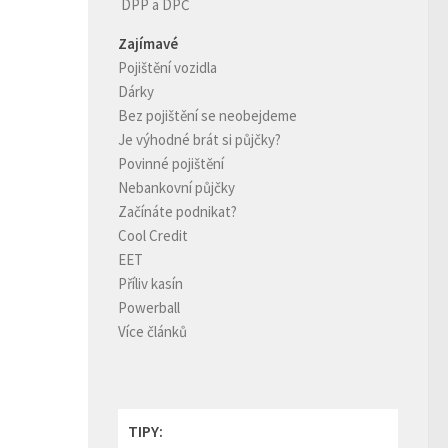
DPP a DPČ
Zajímavé
Pojištění vozidla
Dárky
Bez pojištění se neobejdeme
Je výhodné brát si půjčky?
Povinné pojištění
Nebankovní půjčky
Začínáte podnikat?
Cool Credit
EET
Příliv kasín
Powerball
Více článků
TIPY: