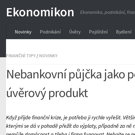
Ekonomikon
Ekonomika, podnikání, fin
Novinky
Podnikání
Úvěry
Pojištění
Bydlení
FINANČNÍ TIPY
/
NOVINKY
Nebankovní půjčka jako po
úvěrový produkt
Když přijde finanční krize, je potřeba ji rychle vyřešit. Větš
kterými se dá v pohodě přežít do výplaty, případně za ně 
nemůže domácnost a třeba i firma fungovat. Nebojte se n