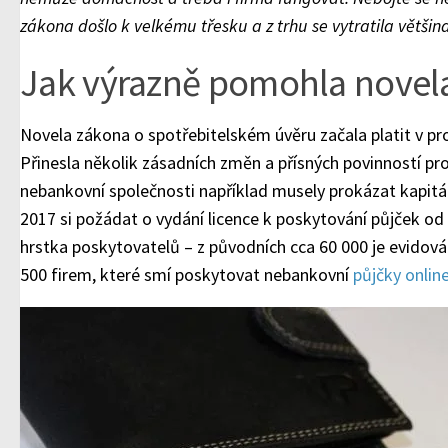
zákona došlo k velkému třesku a z trhu se vytratila většina
Jak výrazně pomohla novel
Novela zákona o spotřebitelském úvěru začala platit v pros
Přinesla několik zásadních změn a přísných povinností pr
nebankovní společnosti například musely prokázat kapitál 
2017 si požádat o vydání licence k poskytování půjček od
hrstka poskytovatelů – z původních cca 60 000 je evidov
500 firem, které smí poskytovat nebankovní
půjčky onlin