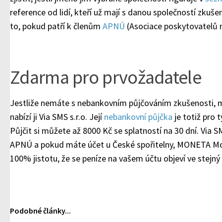
reference od lidí, kteří už mají s danou společností zkuše
to, pokud patří k členům
APNÚ
(Asociace poskytovatelů 
Zdarma pro prvožadatele
Jestliže nemáte s nebankovním půjčováním zkušenosti, 
nabízí ji Via SMS s.r.o. Její
nebankovní půjčka
je totiž pro t
Půjčit si můžete až 8000 Kč se splatností na 30 dní. Via S
APNÚ a pokud máte účet u České spořitelny, MONETA Mo
100% jistotu, že se peníze na vašem účtu objeví ve stejný
Podobné články...