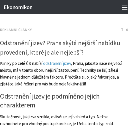
Ekonomikon
REKLAMNÍ ČLÁNKY
0
Odstranění jizev? Praha skýtá nejširší nabídku
provedení, které je ale nejlepší?
Kliniky po celé ČR nabízí
odstranění jizev
, Praha, jakožto naše největší
město, má v tomto oboru nejširší zastoupení. Techniky se liší, záleží
hlavně na jednom důležitém faktoru. Přečtěte si, o jaký faktor jde, a
zjistěte, jaké řešení pro vás bude nejefektivnější!
Odstranění jizev je podmíněno jejich
charakterem
Skutečnost, jak jizva vznikla, ovlivňuje její vzhled a typ. Než se
rozhodnete pro vhodný postup korekce, je třeba tento typ znát.