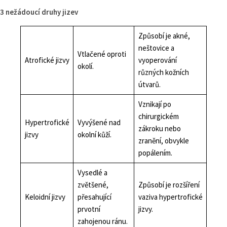
3 nežádoucí druhy jizev
Způsobí je akné,
neštovice a
Vtlačené oproti
Atrofické jizvy
vyoperování
okolí.
různých kožních
útvarů.
Vznikají po
chirurgickém
Hypertrofické
Vyvýšené nad
zákroku nebo
jizvy
okolní kůží.
zranění, obvykle
popálením.
Vysedlé a
zvětšené,
Způsobí je rozšíření
Keloidní jizvy
přesahující
vaziva hypertrofické
prvotní
jizvy.
zahojenou ránu.