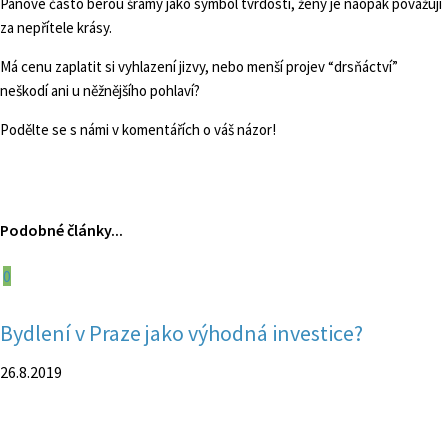
Pánové často berou šrámy jako symbol tvrdosti, ženy je naopak považují
za nepřítele krásy.
Má cenu zaplatit si vyhlazení jizvy, nebo menší projev “drsňáctví”
neškodí ani u něžnějšího pohlaví?
Podělte se s námi v komentářích o váš názor!
Podobné články...
0
Bydlení v Praze jako výhodná investice?
26.8.2019