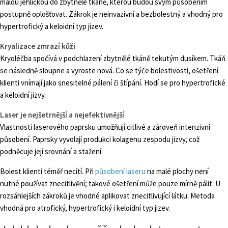
malou jehličkou do zbytnělé tkáně, kterou budou svým působením
postupně oplošťovat. Zákrok je neinvazivní a bezbolestný a vhodný pro
hypertrofický a keloidní typ jizev.
Kryalizace zmrazí kůži
Kryoléčba spočívá v podchlazení zbytnělé tkáně tekutým dusíkem. Tkáň
se následně sloupne a vyroste nová. Co se týče bolestivosti, ošetření
klienti vnímají jako snesitelné pálení či štípání. Hodí se pro hypertrofické
a keloidní jizvy.
Laser je nejšetrnější a nejefektivnější
Vlastnosti laserového paprsku umožňují citlivé a zároveň intenzivní
působení. Paprsky vyvolají produkci kolagenu zespodu jizvy, což
podněcuje její srovnání a stažení.
Bolest klienti téměř necítí. Při
působení laseru
na malé plochy není
nutné používat znecitlivění; takové ošetření může pouze mírně pálit. U
rozsáhlejších zákroků je vhodné aplikovat znecitlivující látku. Metoda
vhodná pro atrofický, hypertrofický i keloidní typ jizev.