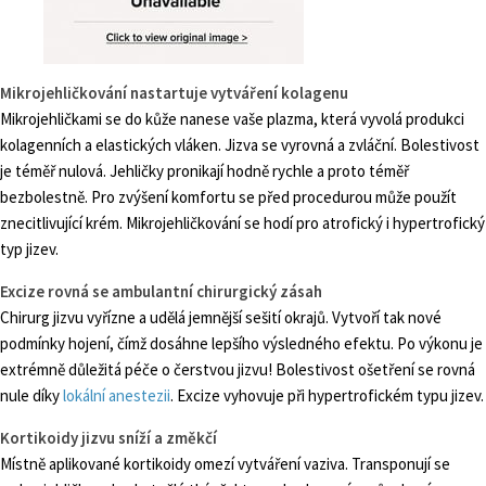
Mikrojehličkování nastartuje vytváření kolagenu
Mikrojehličkami se do kůže nanese vaše plazma, která vyvolá produkci
kolagenních a elastických vláken. Jizva se vyrovná a zvláční. Bolestivost
je téměř nulová. Jehličky pronikají hodně rychle a proto téměř
bezbolestně. Pro zvýšení komfortu se před procedurou může použít
znecitlivující krém. Mikrojehličkování se hodí pro atrofický i hypertrofický
typ jizev.
Excize rovná se ambulantní chirurgický zásah
Chirurg jizvu vyřízne a udělá jemnější sešití okrajů. Vytvoří tak nové
podmínky hojení, čímž dosáhne lepšího výsledného efektu. Po výkonu je
extrémně důležitá péče o čerstvou jizvu! Bolestivost ošetření se rovná
nule díky
lokální anestezii
. Excize vyhovuje při hypertrofickém typu jizev.
Kortikoidy jizvu sníží a změkčí
Místně aplikované kortikoidy omezí vytváření vaziva. Transponují se