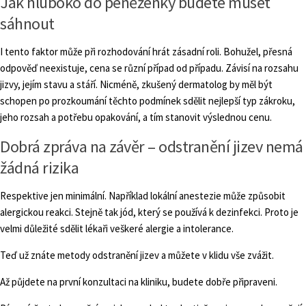
Jak hluboko do peněženky budete muset
sáhnout
I tento faktor může při rozhodování hrát zásadní roli. Bohužel, přesná
odpověď neexistuje, cena se různí případ od případu. Závisí na rozsahu
jizvy, jejím stavu a stáří. Nicméně, zkušený dermatolog by měl být
schopen po prozkoumání těchto podmínek sdělit nejlepší typ zákroku,
jeho rozsah a potřebu opakování, a tím stanovit výslednou cenu.
Dobrá zpráva na závěr – odstranění jizev nemá
žádná rizika
Respektive jen minimální. Například lokální anestezie může způsobit
alergickou reakci. Stejně tak jód, který se používá k dezinfekci. Proto je
velmi důležité sdělit lékaři veškeré alergie a intolerance.
Teď už znáte metody odstranění jizev a můžete v klidu vše zvážit.
Až půjdete na první konzultaci na kliniku, budete dobře připraveni.