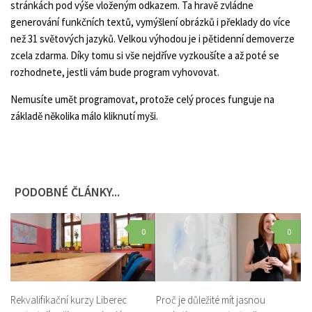
stránkách pod výše vloženým odkazem. Ta hravě zvládne
generování funkčních textů, vymýšlení obrázků i překlady do více
než 31 světových jazyků. Velkou výhodou je i pětidenní demoverze
zcela zdarma. Díky tomu si vše nejdříve vyzkoušíte a až poté se
rozhodnete, jestli vám bude program vyhovovat.
Nemusíte umět programovat, protože celý proces funguje na
základě několika málo kliknutí myši.
PODOBNÉ ČLÁNKY...
0
0
Rekvalifikační kurzy Liberec
Proč je důležité mít jasnou