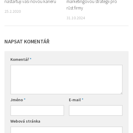
nastartují vaši novou kariéru
marketingovou strategii pro
růst firmy
25.2.2020
31.10.2024
NAPSAT KOMENTÁŘ
Komentář
*
Jméno
*
E-mail
*
Webová stránka