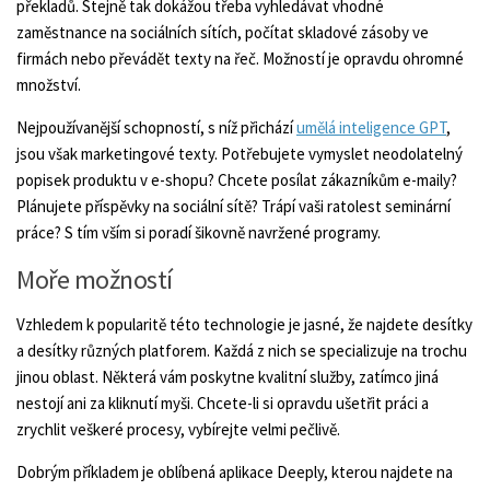
překladů. Stejně tak dokážou třeba vyhledávat vhodné
zaměstnance na sociálních sítích, počítat skladové zásoby ve
firmách nebo převádět texty na řeč. Možností je opravdu ohromné
množství.
Nejpoužívanější schopností, s níž přichází
umělá inteligence GPT
,
jsou však marketingové texty. Potřebujete vymyslet neodolatelný
popisek produktu v e-shopu? Chcete posílat zákazníkům e-maily?
Plánujete příspěvky na sociální sítě? Trápí vaši ratolest seminární
práce? S tím vším si poradí šikovně navržené programy.
Moře možností
Vzhledem k popularitě této technologie je jasné, že najdete desítky
a desítky různých platforem. Každá z nich se specializuje na trochu
jinou oblast. Některá vám poskytne kvalitní služby, zatímco jiná
nestojí ani za kliknutí myši. Chcete-li si opravdu ušetřit práci a
zrychlit veškeré procesy, vybírejte velmi pečlivě.
Dobrým příkladem je oblíbená aplikace Deeply, kterou najdete na