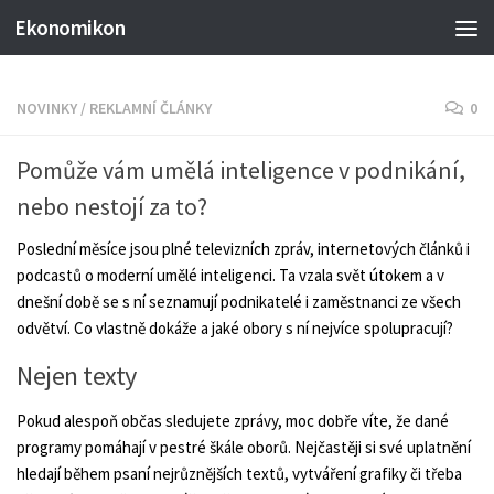
Ekonomikon
NOVINKY
/
REKLAMNÍ ČLÁNKY
0
Pomůže vám umělá inteligence v podnikání,
nebo nestojí za to?
Poslední měsíce jsou plné televizních zpráv, internetových článků i
podcastů o moderní umělé inteligenci. Ta vzala svět útokem a v
dnešní době se s ní seznamují podnikatelé i zaměstnanci ze všech
odvětví. Co vlastně dokáže a jaké obory s ní nejvíce spolupracují?
Nejen texty
Pokud alespoň občas sledujete zprávy, moc dobře víte, že dané
programy pomáhají v pestré škále oborů. Nejčastěji si své uplatnění
hledají během psaní nejrůznějších textů, vytváření grafiky či třeba