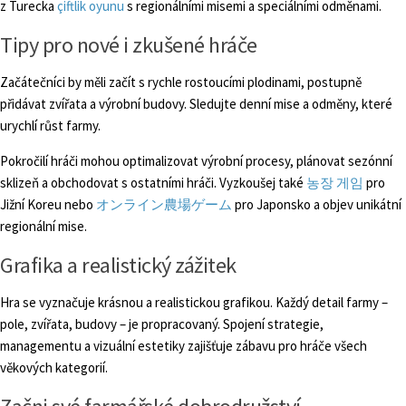
z Turecka
çiftlik oyunu
s regionálními misemi a speciálními odměnami.
Tipy pro nové i zkušené hráče
Začátečníci by měli začít s rychle rostoucími plodinami, postupně
přidávat zvířata a výrobní budovy. Sledujte denní mise a odměny, které
urychlí růst farmy.
Pokročilí hráči mohou optimalizovat výrobní procesy, plánovat sezónní
sklizeň a obchodovat s ostatními hráči. Vyzkoušej také
농장 게임
pro
Jižní Koreu nebo
オンライン農場ゲーム
pro Japonsko a objev unikátní
regionální mise.
Grafika a realistický zážitek
Hra se vyznačuje krásnou a realistickou grafikou. Každý detail farmy –
pole, zvířata, budovy – je propracovaný. Spojení strategie,
managementu a vizuální estetiky zajišťuje zábavu pro hráče všech
věkových kategorií.