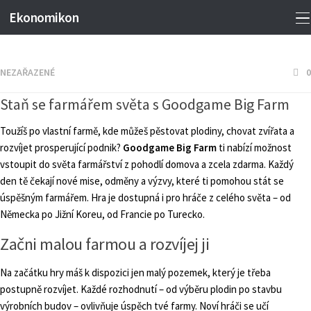
Ekonomikon
NEZAŘAZENÉ
0
Staň se farmářem světa s Goodgame Big Farm
Toužíš po vlastní farmě, kde můžeš pěstovat plodiny, chovat zvířata a
rozvíjet prosperující podnik?
Goodgame Big Farm
ti nabízí možnost
vstoupit do světa farmářství z pohodlí domova a zcela zdarma. Každý
den tě čekají nové mise, odměny a výzvy, které ti pomohou stát se
úspěšným farmářem. Hra je dostupná i pro hráče z celého světa – od
Německa po Jižní Koreu, od Francie po Turecko.
Začni malou farmou a rozvíjej ji
Na začátku hry máš k dispozici jen malý pozemek, který je třeba
postupně rozvíjet. Každé rozhodnutí – od výběru plodin po stavbu
výrobních budov – ovlivňuje úspěch tvé farmy. Noví hráči se učí