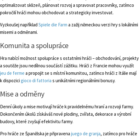
optimalizovat sklizeň, plánovat rozvoj a spravovat pracovníky, zatímco
pokročilí hráči mohou obchodovat a strategicky investovat.
Vyzkoušej například
Spiele die Farm
a zažij německou verzi hry s lokálními
misemi a odměnami.
Komunita a spolupráce
Hra nabízí možnost spolupráce s ostatními hráči – obchodování, projekty
a soutěže jsou nedílnou součástí zážitku. Hráči z Francie mohou využít
jeu de ferme
a propojit se s místní komunitou, zatímco hráči z Itálie mají
k dispozici
gioco di fattoria
s unikátními regionálními bonusy.
Mise a odměny
Denní úkoly a mise motivují hráče k pravidelnému hraní a rozvoji farmy.
Dokončením úkolů získáváš nové plodiny, zvířata, dekorace a výrobní
budovy, které zvyšují efektivitu farmy.
Pro hráče ze Španělska je připravena
juego de granja
, zatímco pro hráče