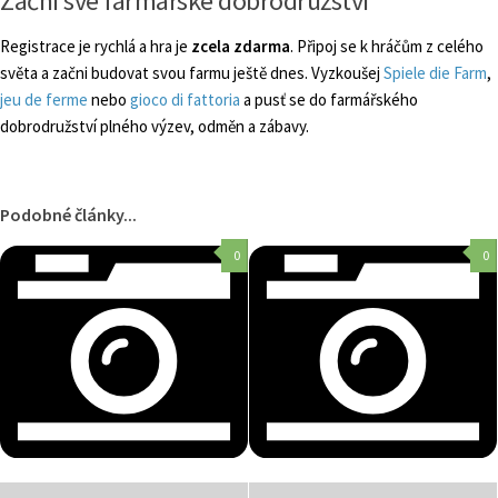
Začni své farmářské dobrodružství
Registrace je rychlá a hra je
zcela zdarma
. Připoj se k hráčům z celého
světa a začni budovat svou farmu ještě dnes. Vyzkoušej
Spiele die Farm
,
jeu de ferme
nebo
gioco di fattoria
a pusť se do farmářského
dobrodružství plného výzev, odměn a zábavy.
Podobné články...
0
0