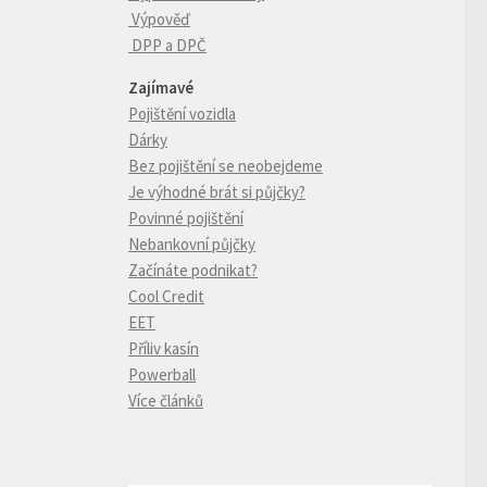
Výpověď
DPP a DPČ
Zajímavé
Pojištění vozidla
Dárky
Bez pojištění se neobejdeme
Je výhodné brát si půjčky?
Povinné pojištění
Nebankovní půjčky
Začínáte podnikat?
Cool Credit
EET
Příliv kasín
Powerball
Více článků