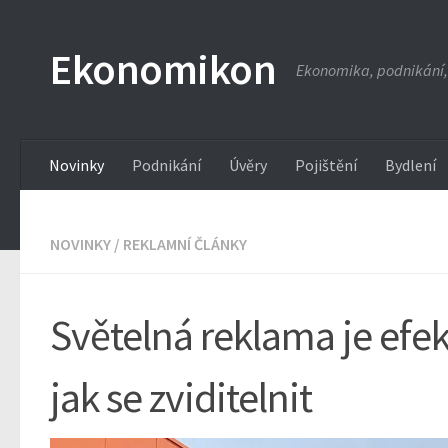
Ekonomikon
Ekonomika, podnikání,
Novinky
Podnikání
Úvěry
Pojištění
Bydlení
NOVINKY
/
REKLAMNÍ ČLÁNKY
Světelná reklama je efek
jak se zviditelnit