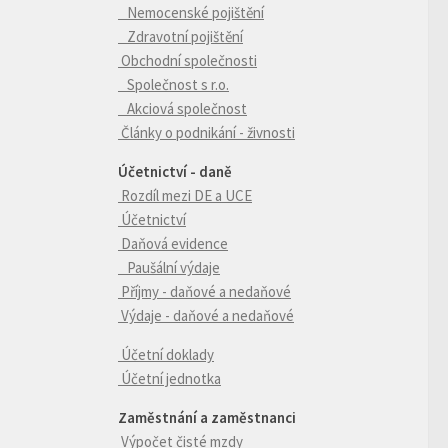
Nemocenské pojištění
Zdravotní pojištění
Obchodní společnosti
Společnost s r.o.
Akciová společnost
Články o podnikání - živnosti
Účetnictví - daně
Rozdíl mezi DE a UCE
Účetnictví
Daňová evidence
Paušální výdaje
Příjmy - daňové a nedaňové
Výdaje - daňové a nedaňové
Účetní doklady
Účetní jednotka
Zaměstnání a zaměstnanci
Výpočet čisté mzdy