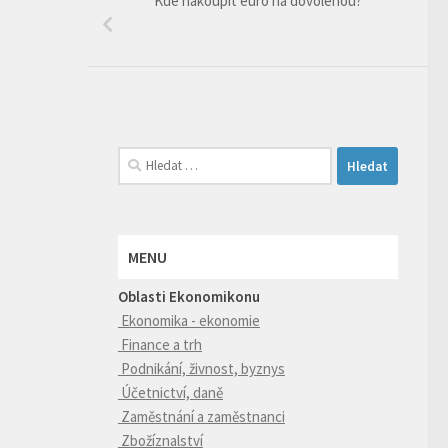
Kde nakoupit euro na dovolenou?
Vyhledávání
MENU
Oblasti Ekonomikonu
Ekonomika - ekonomie
Finance a trh
Podnikání, živnost, byznys
Účetnictví, daně
Zaměstnání a zaměstnanci
Zbožíznalství