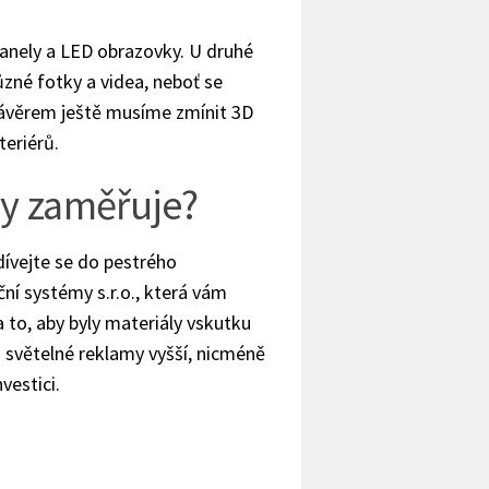
nely a LED obrazovky. U druhé
ůzné fotky a videa, neboť se
Závěrem ještě musíme zmínit 3D
teriérů.
my zaměřuje?
dívejte se do pestrého
ní systémy s.r.o., která vám
 to, aby byly materiály vskutku
do světelné reklamy vyšší, nicméně
vestici.