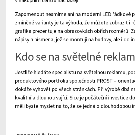
v nákupním centru nacházejí.
Zapomenout nesmíme ani na moderní LED řádkové pa
zmíněné varianty je ta výhoda, že můžete zobrazit i r
grafika prezentuje na obrazovkách obřích rozměrů. 
nápisy a písmena, jež se montují na budovy, ale i do in
Kdo se na světelné rekla
Jestliže hledáte specialistu na světelnou reklamu, po
produktového portfolia společnosti PROST – orientač
dokáže vyhovět po všech stránkách. Při výrobě dbá na
kvalitní a dlouhotrvající. Sice je počáteční investice 
měli byste myslet na to, že se jedná o dlouhodobou in