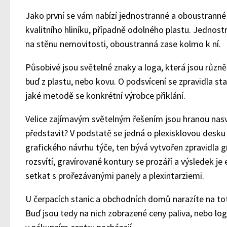
Jako první se vám nabízí jednostranné a oboustranné p
kvalitního hliníku, případně odolného plastu. Jednost
na stěnu nemovitosti, oboustranná zase kolmo k ní.
Působivé jsou světelné znaky a loga, která jsou různě
buď z plastu, nebo kovu. O podsvícení se zpravidla sta
jaké metodě se konkrétní výrobce přiklání.
Velice zajímavým světelným řešením jsou hranou nasv
představit? V podstatě se jedná o plexisklovou desku
grafického návrhu týče, ten bývá vytvořen zpravidla 
rozsvítí, gravírované kontury se prozáří a výsledek je
setkat s prořezávanými panely a plexintarziemi.
U čerpacích stanic a obchodních domů narazíte na tot
Buď jsou tedy na nich zobrazené ceny paliva, nebo lo