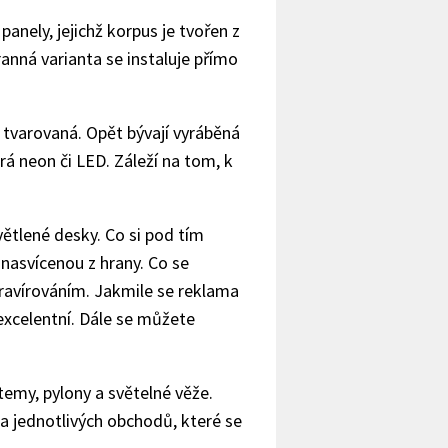
anely, jejichž korpus je tvořen z
ranná varianta se instaluje přímo
 tvarovaná. Opět bývají vyráběná
rá neon či LED. Záleží na tom, k
ětlené desky. Co si pod tím
 nasvícenou z hrany. Co se
gravírováním. Jakmile se reklama
 excelentní. Dále se můžete
emy, pylony a světelné věže.
ga jednotlivých obchodů, které se