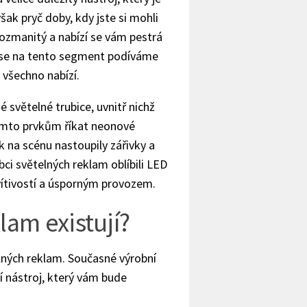
ak pryč doby, kdy jste si mohli
rozmanitý a nabízí se vám pestrá
ch se na tento segment podíváme
 všechno nabízí.
 světelné trubice, uvnitř nichž
těmto prvkům říkat neonové
 na scénu nastoupily zářivky a
obci světelných reklam oblíbili LED
vítivostí a úsporným provozem.
lam existují?
ných reklam. Současné výrobní
í nástroj, který vám bude