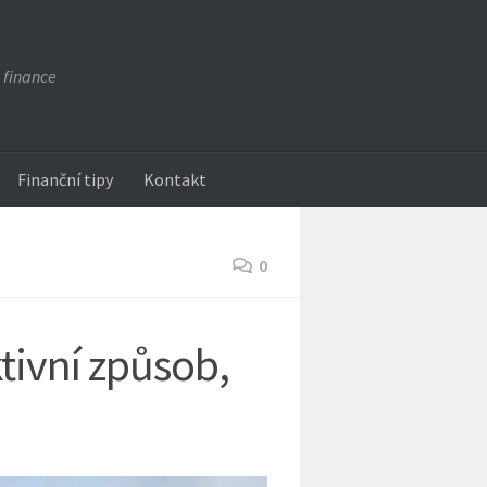
 finance
Finanční tipy
Kontakt
0
tivní způsob,