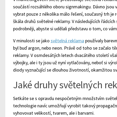
součástí rozsáhlého oboru signmakingu. Dávno jsou vš
vybrat pouze z několika málo řešení, současný trh je 
škála druhů světelné reklamy. V následujících řádcí
podrobněji, abyste si udělali představu o tom, co vám
V minulosti se jako
světelná reklama
používaly barevné
byl buď argon, nebo neon. Právě od toho se začalo 
reklamy. V osmdesátých letech dvacátého století však
výbojky, ale i ty jsou už nyní vytlačovány, neboť si výr
diody vyznačující se dlouhou životností, okamžitou s
Jaké druhy světelných rek
Setkáte se s opravdu nespočetným množstvím světel
technologie navíc umožňují vyrobit takový propagačn
vyhovovat velikostí, tvarem, ale i barvami.