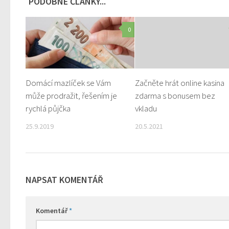
PODOBNÉ ČLÁNKY...
0
Domácí mazlíček se Vám
Začněte hrát online kasina
může prodražit, řešením je
zdarma s bonusem bez
rychlá půjčka
vkladu
25.9.2019
20.5.2021
NAPSAT KOMENTÁŘ
Komentář
*