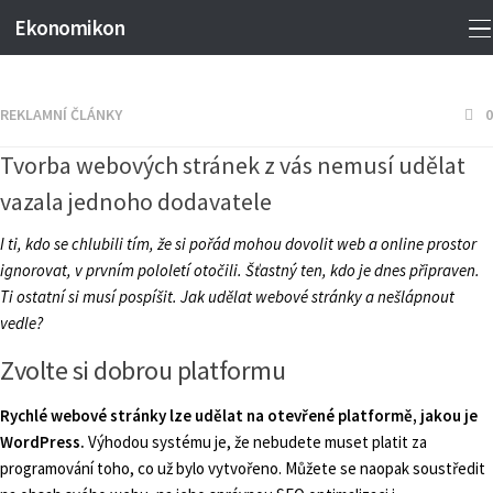
Ekonomikon
REKLAMNÍ ČLÁNKY
0
Tvorba webových stránek z vás nemusí udělat
vazala jednoho dodavatele
I ti, kdo se chlubili tím, že si pořád mohou dovolit web a online prostor
ignorovat, v prvním pololetí otočili. Šťastný ten, kdo je dnes připraven.
Ti ostatní si musí pospíšit. Jak udělat webové stránky a nešlápnout
vedle?
Zvolte si dobrou platformu
Rychlé webové stránky lze udělat na otevřené platformě, jakou je
WordPress.
Výhodou systému je, že nebudete muset platit za
programování toho, co už bylo vytvořeno. Můžete se naopak soustředit