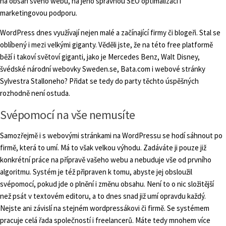
na obsah svého webu, na jeho správnou SEO optimalizaci i
marketingovou podporu.
WordPress dnes využívají nejen malé a začínající firmy či blogeři. Stal se
oblíbený i mezi velkými giganty. Věděli jste, že na této free platformě
běží i takoví světoví giganti, jako je Mercedes Benz, Walt Disney,
švédské národní webovky Sweden.se, Bata.com i webové stránky
Sylvestra Stalloneho? Přidat se tedy do party těchto úspěšných
rozhodně není ostuda.
Svépomocí na vše nemusíte
Samozřejmě i s webovými stránkami na WordPressu se hodí sáhnout po
firmě, která to umí. Má to však velkou výhodu. Zadáváte ji pouze již
konkrétní práce na přípravě vašeho webu a nebuduje vše od prvního
algoritmu. Systém je též připraven k tomu, abyste jej obsloužil
svépomocí, pokud jde o plnění i změnu obsahu. Není to o nic složitější
než psát v textovém editoru, a to dnes snad již umí opravdu každý.
Nejste ani závislí na stejném wordpressákovi či firmě. Se systémem
pracuje celá řada společností i freelancerů. Máte tedy mnohem více