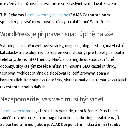
otevřených možností a nestanete se závislými na dodavateli webu.
TIP:
Čeká vás
tvorba webových stránek
?
AJAS Corporation
se
specializuje právě na webové stránky na platformě WordPress.
WordPress je připraven snad úplně na vše
Vybudujete na něm webové stránky, magazín, blog, e-shop, má vlastní
kalkulačky a jiné plug-iny. Je responzivní, vhodný i pro tablety a mobilní
telefony. Je též SEO friendly. Navíc si do něj jde dokupovat různé
doplňky, díky kterým lze lépe hlídat zmiňované SEO každé stránky,
testovat rychlost stránek a zlepšovat je, odfiltrovávat spam v
komentářích, komprimovat obrázky, sbírat e-maily a automatizovat jejich
rozesílání a mnoho dalších.
Nezapomeňte, vás web musí být vidět
Tvorba web stránek
, které nikdo nenajde, není řešením. Musíte se
zaměřit rovněž na jejich propagaci a online marketing. Ideální je
najít si
za partnera firmu, jakou je AJAS Corporation, která umí stránky