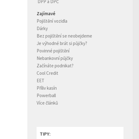
DPP a DPČ
Zajímavé
Pojištění vozidla
Dárky
Bez pojištění se neobejdeme
Je výhodné brát si půjčky?
Povinné pojištění
Nebankovní půjčky
Začínáte podnikat?
Cool Credit
EET
Příliv kasín
Powerball
Více článků
TIPY: