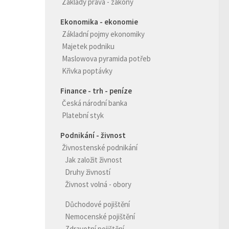
Základy práva - zákony
Ekonomika - ekonomie
Základní pojmy ekonomiky
Majetek podniku
Maslowova pyramida potřeb
Křivka poptávky
Finance - trh - peníze
Česká národní banka
Platební styk
Podnikání - živnost
Živnostenské podnikání
Jak založit živnost
Druhy živností
Živnost volná - obory
Důchodové pojištění
Nemocenské pojištění
Zdravotní pojištění