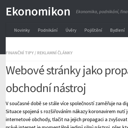
Ekonomikon
Ekonomika, podnikání, fin
Novinky
Podnikání
Úvěry
Pojištění
Bydlení
FINANČNÍ TIPY
/
REKLAMNÍ ČLÁNKY
Webové stránky jako prop
obchodní nástroj
V současné době se stále více společností zaměřuje na digi
Situace spojená s rozšiřováním nákazy koronavirem nutí j
internetové obchody, tlačit na jejich propagaci a zvyšovat
právě internet je momentálně jediný silný nástroj, přes kt