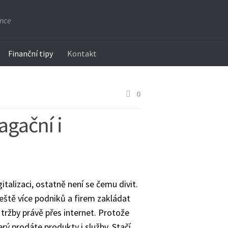
ance
Finanční tipy
Kontakt
0
agační i
talizaci, ostatně není se čemu divit.
eště více podniků a firem zakládat
 tržby právě přes internet. Protože
erý prodáte produkty i služby. Stačí