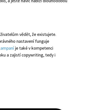
íbilo, a ještě navíc nabízí dlouhodobou
živatelům vědět, že existujete.
právného nastavení funguje
kampaní
je také v kompetenci
u a zajistí copywriting, tedy i