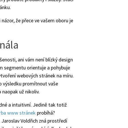
ánku.
 názor, že přece ve vašem oboru je
nála
osti, ani vám není blízký design
ém segmentu orientuje a pohybuje
 vytvoření webových stránek na míru.
do výsledku promítnout vaše
o naopak už nikoliv.
né a intuitivní. Jedině tak totiž
rba www stránek
probíhá?
Jaroslav Voldřich zná prostředí