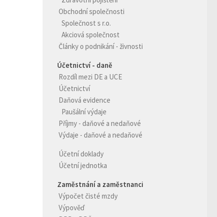
Obchodní společnosti
Společnost s r.o.
Akciová společnost
Články o podnikání - živnosti
Účetnictví - daně
Rozdíl mezi DE a UCE
Účetnictví
Daňová evidence
Paušální výdaje
Příjmy - daňové a nedaňové
Výdaje - daňové a nedaňové
Účetní doklady
Účetní jednotka
Zaměstnání a zaměstnanci
Výpočet čisté mzdy
Výpověď