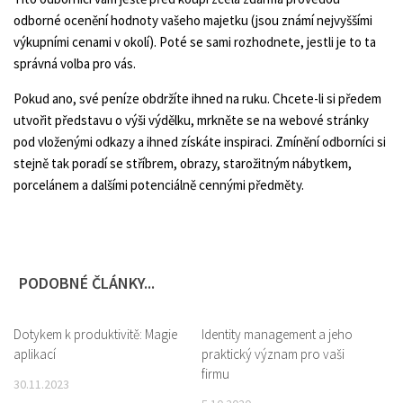
odborné ocenění hodnoty vašeho majetku (jsou známí nejvyššími
výkupními cenami v okolí). Poté se sami rozhodnete, jestli je to ta
správná volba pro vás.
Pokud ano, své peníze obdržíte ihned na ruku. Chcete-li si předem
utvořit představu o výši výdělku, mrkněte se na webové stránky
pod vloženými odkazy a ihned získáte inspiraci. Zmínění odborníci si
stejně tak poradí se stříbrem, obrazy, starožitným nábytkem,
porcelánem a dalšími potenciálně cennými předměty.
PODOBNÉ ČLÁNKY...
Dotykem k produktivitě: Magie
0
Identity management a jeho
0
aplikací
praktický význam pro vaši
firmu
30.11.2023