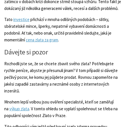
zatímco v dobách krizí dokonce strmě stoupá vzhůru. Tento fakt je
dokázaný již několika generacemi válek, recesí a dalších problémů.
Tato
investice
přichází v mnoha odlišných podobách – slitky,
sběratelské mince, šperky, nepatrné vybavení domácnosti a
podobně. Ať tak, nebo onak, určitě pravidelně sledujte, jaká je
momentální
cena zlata za gram
.
Dávejte si pozor
Rozhodli jste se, že se chcete zbavit svého zlata? Potřebujete
rychle peníze, abyste je přesunuli jinam? V tom případě si dávejte
pečlivý pozor, ke komu jej půjdete prodat. Rovnou zapomeňte na
jakési zapadlé zastavárny a neznámé osoby z internetových
inzerátů.
Mnohem lepší volbou jsou ověření specialisté, kteří se zaměřují
na
výkup zlata
. V tomto ohledu se vyplatí spolehnout se třeba na
populární společnost Zlato v Praze.
Tito odborníci vám ještě před koupí zcela zdarma provedou