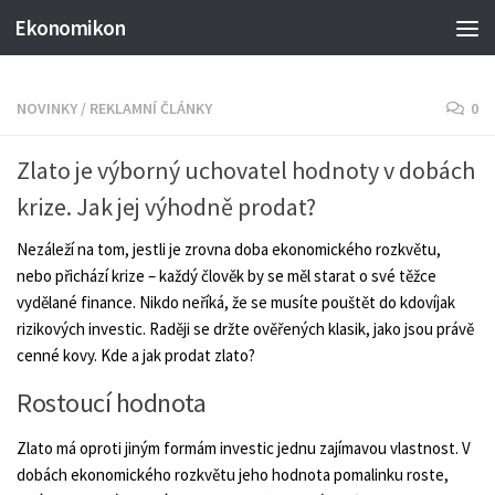
Ekonomikon
NOVINKY
/
REKLAMNÍ ČLÁNKY
0
Zlato je výborný uchovatel hodnoty v dobách
krize. Jak jej výhodně prodat?
Nezáleží na tom, jestli je zrovna doba ekonomického rozkvětu,
nebo přichází krize – každý člověk by se měl starat o své těžce
vydělané finance. Nikdo neříká, že se musíte pouštět do kdovíjak
rizikových investic. Raději se držte ověřených klasik, jako jsou právě
cenné kovy. Kde a jak prodat zlato?
Rostoucí hodnota
Zlato má oproti jiným formám investic jednu zajímavou vlastnost. V
dobách ekonomického rozkvětu jeho hodnota pomalinku roste,