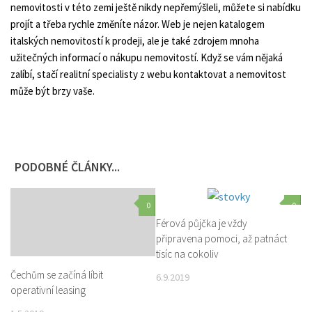
nemovitosti v této zemi ještě nikdy nepřemýšleli, můžete si nabídku
projít a třeba rychle změníte názor. Web je nejen katalogem
italských nemovitostí k prodeji, ale je také zdrojem mnoha
užitečných informací o nákupu nemovitostí. Když se vám nějaká
zalíbí, stačí realitní specialisty z webu kontaktovat a nemovitost
může být brzy vaše.
PODOBNÉ ČLÁNKY...
0
0
Férová půjčka je vždy
připravena pomoci, až patnáct
tisíc na cokoliv
Čechům se začíná líbit
6.9.2019
operativní leasing