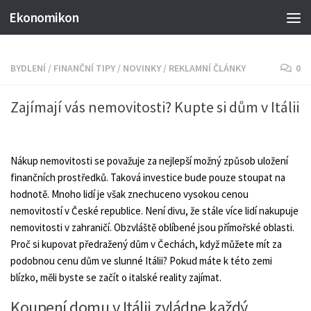
Ekonomikon
BYDLENÍ
/
FINANČNÍ TIPY
/
NOVINKY
/
REKLAMNÍ ČLÁNKY
0
Zajímají vás nemovitosti? Kupte si dům v Itálii
Nákup nemovitosti se považuje za nejlepší možný způsob uložení
finančních prostředků. Taková investice bude pouze stoupat na
hodnotě. Mnoho lidí je však znechuceno vysokou cenou
nemovitostí v České republice. Není divu, že stále více lidí nakupuje
nemovitosti v zahraničí. Obzvláště oblíbené jsou přímořské oblasti.
Proč si kupovat předražený dům v Čechách, když můžete mít za
podobnou cenu dům ve slunné Itálii? Pokud máte k této zemi
blízko, měli byste se začít o italské reality zajímat.
Koupení domu v Itálii zvládne každý