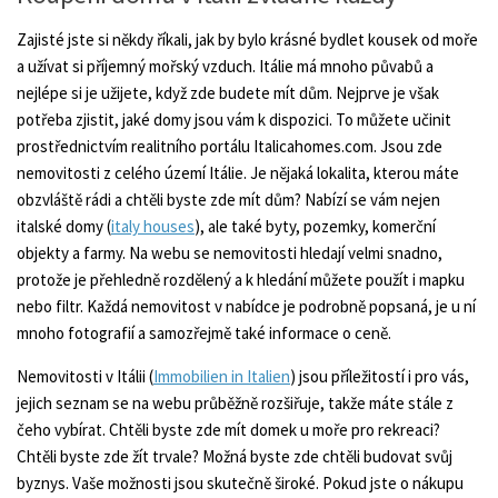
Zajisté jste si někdy říkali, jak by bylo krásné bydlet kousek od moře
a užívat si příjemný mořský vzduch. Itálie má mnoho půvabů a
nejlépe si je užijete, když zde budete mít dům. Nejprve je však
potřeba zjistit, jaké domy jsou vám k dispozici. To můžete učinit
prostřednictvím realitního portálu Italicahomes.com. Jsou zde
nemovitosti z celého území Itálie. Je nějaká lokalita, kterou máte
obzvláště rádi a chtěli byste zde mít dům? Nabízí se vám nejen
italské domy (
italy houses
), ale také byty, pozemky, komerční
objekty a farmy. Na webu se nemovitosti hledají velmi snadno,
protože je přehledně rozdělený a k hledání můžete použít i mapku
nebo filtr. Každá nemovitost v nabídce je podrobně popsaná, je u ní
mnoho fotografií a samozřejmě také informace o ceně.
Nemovitosti v Itálii (
Immobilien in Italien
) jsou příležitostí i pro vás,
jejich seznam se na webu průběžně rozšiřuje, takže máte stále z
čeho vybírat. Chtěli byste zde mít domek u moře pro rekreaci?
Chtěli byste zde žít trvale? Možná byste zde chtěli budovat svůj
byznys. Vaše možnosti jsou skutečně široké. Pokud jste o nákupu