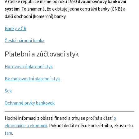
V České republice máme od roku 1990
dvouúrovňový bankovní
systém
. To znamená, že existuje jedna centrální banky (ČNB) a
další obchodní (komerční) banky.
Banky v ČR
Česká národní banka
Platební a zúčtovací styk
Hotovostní platební styk
Bezhotovostní platební styk
Šek
Ochranné prvky bankovek
Hodně informací z oblasti financí a trhu se prolíná s částí
o
ekonomice a ekonomii
. Pokud hledáte něco konkrétního, zkuste to
tam
.