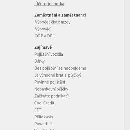
Účetní jednotka
Zaměstnání a zaměstnanci
Výpočet čisté mzdy
Výpověď
DPP a DPČ
Zajímavé
Pojištění vozidla
Dárky
Bez pojištění se neobejdeme
Je výhodné brát si půjčky?
Povinné pojištění
Nebankovní půjčky
Začínáte podnikat?
Cool Credit
EET
Příliv kasín
Powerball