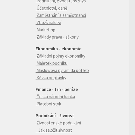
Podnikání, živnost, byznys
Účetnictví, daně
Zaměstnání a zaměstnanci
Zbožíznalství
Marketing
Základy práva - zákony
Ekonomika - ekonomie
Základní pojmy ekonomiky
Majetek podniku
Maslowova pyramida potřeb
Křivka poptávky
Finance - trh - peníze
Česká národní banka
Platební styk
Podnikání - živnost
Živnostenské podnikání
Jak založit živnost