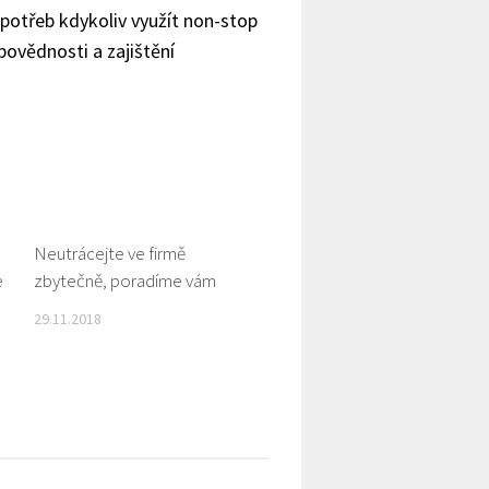
 potřeb kdykoliv využít non-stop
povědnosti a zajištění
0
Neutrácejte ve firmě
0
e
zbytečně, poradíme vám
29.11.2018