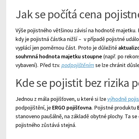
Jak se počítá cena pojist
Výše pojistného většinou závisí na hodnotě majetku
kdy je pojistná částka nižší – v případě pojistné událo
vyplácí jen poměrnou část. Proto je důležité
aktualiz
souhrnná hodnota majetku stoupne
(např. po rekon
vybavení). Před tzv.
podpojištěním
se lze chránit důsl
Kde se pojistit bez rizika 
Jednou z mála pojišťoven, u které si lze
výhodně poji
podpojištění, je
ERGO pojišťovna
. Pojistné produktu
stanoveno paušálně, na základě obytné plochy. Ta se 
pojistného zůstává stejná.