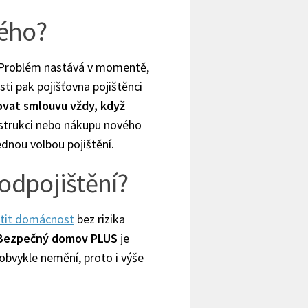
ného?
. Problém nastává v momentě,
sti pak pojišťovna pojištěnci
ovat smlouvu vždy, když
strukci nebo nákupu nového
ednou volbou pojištění.
podpojištění?
stit domácnost
bez rizika
Bezpečný domov PLUS
je
obvykle nemění, proto i výše