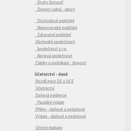
Druhy živností
Živnost volná - obory
Důchodové pojištění
Nemocenské pojištění
Zdravotní pojištění
Obchodní společnosti
Společnost s r.o.
Akciová společnost
Články o podnikání - živnosti
Účetnictví - daně
Rozdíl mezi DE a UCE
Účetnictví
Daňová evidence
Paušální výdaje
Příjmy - daňové a nedaňové
Výdaje - daňové a nedaňové
Účetní doklady