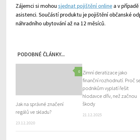
Zájemci si mohou
sjednat pojištění online
a v případě
asistenci. Součástí produktu je pojištění občanské od
náhradního ubytování až na 12 měsíců.
PODOBNÉ ČLÁNKY...
0
Zimní deratizace jako
finanční rozhodnutí. Proč s
podnikům vyplatí řešit
hlodavce dřív, než začnou
škody
Jak na správné značení
regálů ve skladu?
21.12.2025
23.12.2020