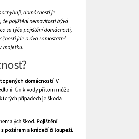
epochybují, domácností je
 že pojištění nemovitosti bývá
o se týče pojištění domácnosti,
tečnosti jde o dva samostatné
u majetku.
cnost?
vytopených domácností
. V
ředloni. Únik vody přitom může
ěkterých případech je škoda
 nemalých škod.
Pojištění
 s požárem a krádeží či loupeží.