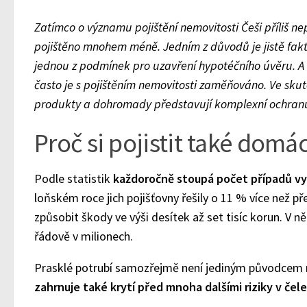
Zatímco o významu pojištění nemovitosti Češi příliš n
pojištěno mnohem méně. Jedním z důvodů je jistě fakt,
jednou z podmínek pro uzavření hypotéčního úvěru. A c
často je s pojištěním nemovitosti zaměňováno. Ve sku
produkty a dohromady představují komplexní ochran
Proč si pojistit také domá
Podle statistik
každoročně stoupá počet případů 
loňském roce jich pojišťovny řešily o 11 % více než p
způsobit škody ve výši desítek až set tisíc korun. V n
řádově v milionech.
Prasklé potrubí samozřejmě není jediným původcem
zahrnuje také krytí před mnoha dalšími riziky v čele