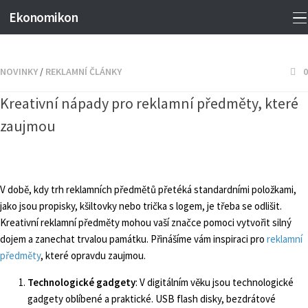
Ekonomikon
NOVINKY
/
REKLAMNÍ ČLÁNKY
0
Kreativní nápady pro reklamní předměty, které
zaujmou
V době, kdy trh reklamních předmětů přetéká standardními položkami,
jako jsou propisky, kšiltovky nebo trička s logem, je třeba se odlišit.
Kreativní reklamní předměty mohou vaší značce pomoci vytvořit silný
dojem a zanechat trvalou památku. Přinášíme vám inspiraci pro
reklamní
předměty
, které opravdu zaujmou.
Technologické gadgety
: V digitálním věku jsou technologické
gadgety oblíbené a praktické. USB flash disky, bezdrátové