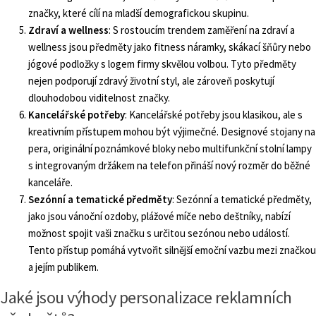
značky, které cílí na mladší demografickou skupinu.
Zdraví a wellness
: S rostoucím trendem zaměření na zdraví a
wellness jsou předměty jako fitness náramky, skákací šňůry nebo
jógové podložky s logem firmy skvělou volbou. Tyto předměty
nejen podporují zdravý životní styl, ale zároveň poskytují
dlouhodobou viditelnost značky.
Kancelářské potřeby
: Kancelářské potřeby jsou klasikou, ale s
kreativním přístupem mohou být výjimečné. Designové stojany na
pera, originální poznámkové bloky nebo multifunkční stolní lampy
s integrovaným držákem na telefon přináší nový rozměr do běžné
kanceláře.
Sezónní a tematické předměty
: Sezónní a tematické předměty,
jako jsou vánoční ozdoby, plážové míče nebo deštníky, nabízí
možnost spojit vaši značku s určitou sezónou nebo událostí.
Tento přístup pomáhá vytvořit silnější emoční vazbu mezi značkou
a jejím publikem.
Jaké jsou výhody personalizace reklamních