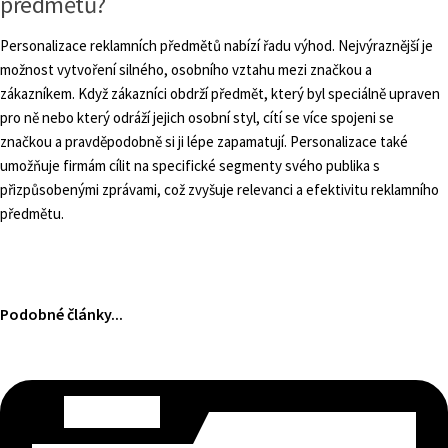
předmětů?
Personalizace reklamních předmětů nabízí řadu výhod. Nejvýraznější je
možnost vytvoření silného, osobního vztahu mezi značkou a
zákazníkem. Když zákazníci obdrží předmět, který byl speciálně upraven
pro ně nebo který odráží jejich osobní styl, cítí se více spojeni se
značkou a pravděpodobně si ji lépe zapamatují. Personalizace také
umožňuje firmám cílit na specifické segmenty svého publika s
přizpůsobenými zprávami, což zvyšuje relevanci a efektivitu reklamního
předmětu.
Podobné články...