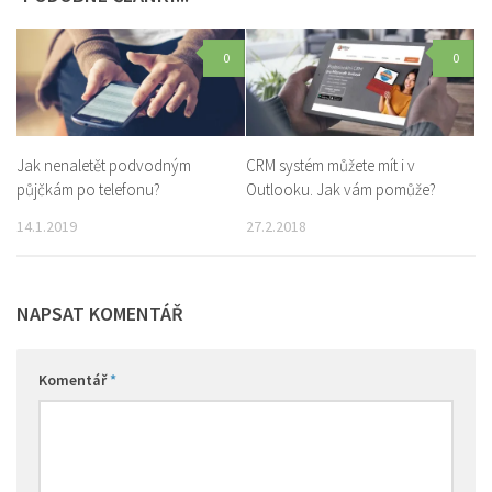
0
0
Jak nenaletět podvodným
CRM systém můžete mít i v
půjčkám po telefonu?
Outlooku. Jak vám pomůže?
14.1.2019
27.2.2018
NAPSAT KOMENTÁŘ
Komentář
*