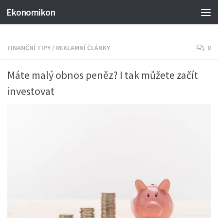
Ekonomikon
FINANČNÍ TIPY
/
REKLAMNÍ ČLÁNKY
0
Máte malý obnos peněz? I tak můžete začít
investovat