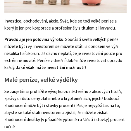
Investice, obchodování, akcie. Svět, kde se točí velké peníze a
který je jen pro korporace a profesionály s titulem z Harvardu.
Pravdou je jen polovina výroku
. Součástí světa velkých peněz
můžete být i vy. Investorem se můžete stát i s obnosem ve výši
několika tisícikorun. Již dávno neplatí, že je investování pouze pro
extrémně movité. Peníze v dnešní době může investovat opravdu
každý.
Jaké však máte investiční možnosti?
Malé peníze, velké výdělky
Se zaujetím si prohlížíte vývoj kurzu některého z akciových titulů,
zprávy o růstu ceny zlata nebo o kryptoměnách, jejichž budoucí
zhodnocení může být i stovky procent? Pak je nejvyšší čas na to,
abyste se také stali investorem a zjistili, že můžete získat
zhodnocení desítky (v případě kryptoměn a štěstí i stovky) procent
ročně.