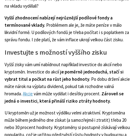
na vkladu vydělali?
Vyšší zhodnocení nabízejí nejrůznější podílové fondy a
termínované vklady.
Problémem ale je, že máte peníze v málo
likvidní formě. U podílových fondů je třeba počítat i s poplatkem za
správu fondu. I zde platí, že vám inflace ukrojí velkou část zisku.
Investujte s možností vyššího zisku
Vyšší zisky vám umí nabídnout například investice do akcií nebo
kryptoměn. Investice do akcií
je poměrně jednoduchá, stačí si
vybrat titul a počkat na růst jeho hodnoty
. Po dobu držení akcie
máte nárok na výplatu dividend, pokud tak rozhodne valná
hromada.
Akcie
vám může vydělat i desítky procent.
Zároveň se
jedná o investici, která přináší riziko ztráty hodnoty.
U kryptoměn už je možnost výdělku velmi atraktivní. Kryptoměna
může během jediného dne získat (a samozřejmě i ztratit) třeba 20
nebo 30 procent hodnoty. Kryptoměny si postupně získávají velkou
popularitu, což je určitou předzvěstí růstu hodnoty v budoucnu a