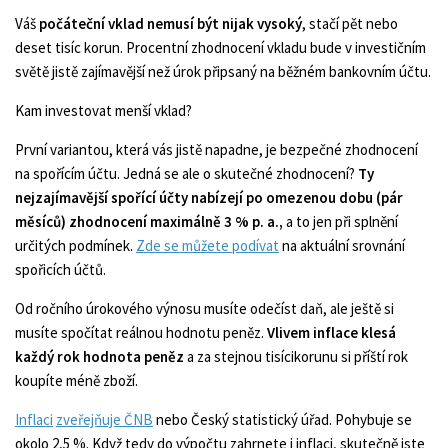
Váš
počáteční vklad nemusí být nijak vysoký
, stačí pět nebo
deset tisíc korun. Procentní zhodnocení vkladu bude v investičním
světě jistě zajímavější než úrok připsaný na běžném bankovním účtu.
Kam investovat menší vklad?
První variantou, která vás jistě napadne, je bezpečné zhodnocení
na spořícím účtu. Jedná se ale o skutečné zhodnocení?
Ty
nejzajímavější spořící účty nabízejí po omezenou dobu (pár
měsíců) zhodnocení maximálně 3 % p. a.,
a to jen při splnění
určitých podmínek.
Zde se můžete podívat
na aktuální srovnání
spořicích účtů.
Od ročního úrokového výnosu musíte odečíst daň, ale ještě si
musíte spočítat reálnou hodnotu peněz.
Vlivem inflace klesá
každý rok hodnota peněz
a za stejnou tisícikorunu si příští rok
koupíte méně zboží.
Inflaci
zveřejňuje ČNB
nebo Český statistický úřad. Pohybuje se
okolo 2,5 %. Když tedy do výpočtu zahrnete i inflaci, skutečně jste