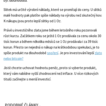
být dlouhodobá.
Slitek má určité výrobní náklady, které se promítají do ceny. U slitků
malé hodnoty pak platíte spíše náklady na výrobu než skutečný kov.
K nákupu jsou proto lepší slitky od 1 Oz.
Právě u investičního zlata jsme během letošního roku pozorovali
růst kurzu. Začátkem roku se ještě 1 Oz prodávala za cenu okolo 30
tisíc korun a během několika měsíců se 1 Oz prodávala i za 39 tisíc
korun. Přesto se nejedná o nákup na krátkodobou spekulaci, je to
spíše produkt na dlouhodobé
spoření
. Je pro investování lepší
zlato
nebo bitcoin?
Jistě chcete uchovat hodnotu peněz, proto si vyberte produkt,
který vám nabídne vyšší zhodnocení než inflace. U více rizikových
titulů začínejte s menší investicí.
PODOBNÉ ČLÁNKY...