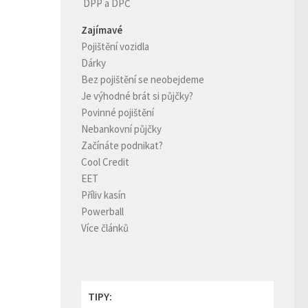
DPP a DPČ
Zajímavé
Pojištění vozidla
Dárky
Bez pojištění se neobejdeme
Je výhodné brát si půjčky?
Povinné pojištění
Nebankovní půjčky
Začínáte podnikat?
Cool Credit
EET
Příliv kasín
Powerball
Více článků
TIPY: