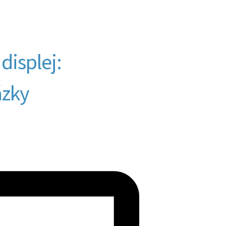
displej:
ázky