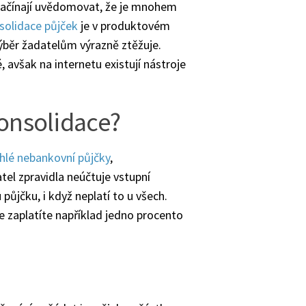
 začínají uvědomovat, že je mnohem
solidace půjček
je v produktovém
běr žadatelům výrazně ztěžuje.
 avšak na internetu existují nástroje
konsolidace?
hlé nebankovní půjčky
,
tel zpravidla neúčtuje vstupní
 půjčku, i když neplatí to u všech.
 zaplatíte například jedno procento