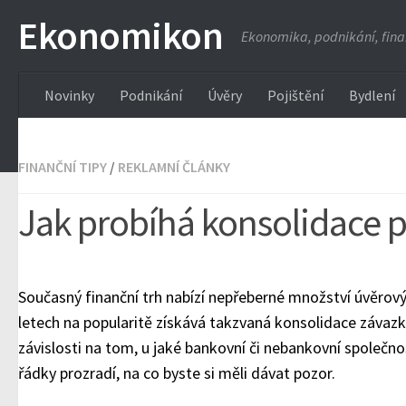
Ekonomikon
Ekonomika, podnikání, fin
Novinky
Podnikání
Úvěry
Pojištění
Bydlení
FINANČNÍ TIPY
/
REKLAMNÍ ČLÁNKY
Jak probíhá konsolidace 
Současný finanční trh nabízí nepřeberné množství úvěrov
letech na popularitě získává takzvaná konsolidace závazků
závislosti na tom, u jaké bankovní či nebankovní společno
řádky prozradí, na co byste si měli dávat pozor.