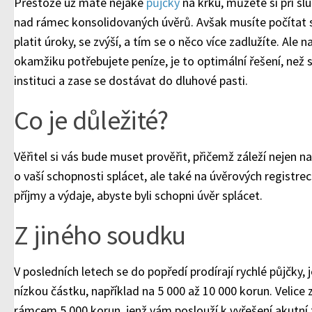
Přestože už máte nějaké
půjčky
na krku, můžete si při sl
nad rámec konsolidovaných úvěrů. Avšak musíte počítat s
platit úroky, se zvýší, a tím se o něco více zadlužíte. Al
okamžiku potřebujete peníze, je to optimální řešení, než s
instituci a zase se dostávat do dluhové pasti.
Co je důležité?
Věřitel si vás bude muset prověřit, přičemž záleží nejen n
o vaší schopnosti splácet, ale také na úvěrových registre
příjmy a výdaje, abyste byli schopni úvěr splácet.
Z jiného soudku
V posledních letech se do popředí prodírají rychlé půjčky
nízkou částku, například na 5 000 až 10 000 korun. Velice
rámcem 5 000 korun, jenž vám poslouží k vyřešení akutní 