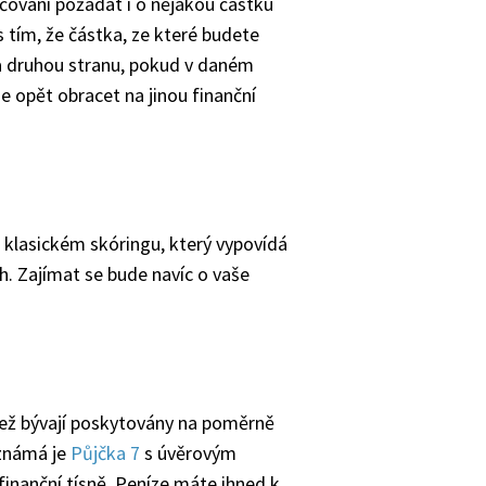
učování požádat i o nějakou částku
 tím, že částka, ze které budete
e na druhou stranu, pokud v daném
e opět obracet na jinou finanční
a klasickém skóringu, který vypovídá
ch. Zajímat se bude navíc o vaše
, jež bývají poskytovány na poměrně
 známá je
Půjčka 7
s úvěrovým
finanční tísně. Peníze máte ihned k