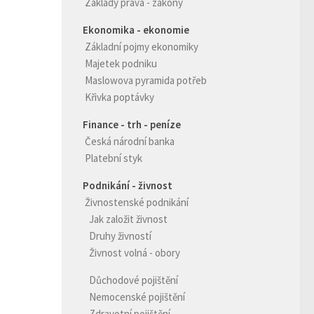
Základy práva - zákony
Ekonomika - ekonomie
Základní pojmy ekonomiky
Majetek podniku
Maslowova pyramida potřeb
Křivka poptávky
Finance - trh - peníze
Česká národní banka
Platební styk
Podnikání - živnost
Živnostenské podnikání
Jak založit živnost
Druhy živností
Živnost volná - obory
Důchodové pojištění
Nemocenské pojištění
Zdravotní pojištění