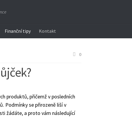
ance
Finanční tipy
Kontakt
0
půjček?
ých produktů, přičemž v posledních
. Podmínky se přirozeně liší v
sti žádáte, a proto vám následující