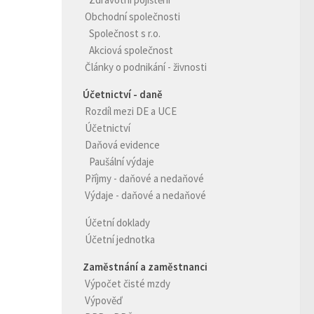
Obchodní společnosti
Společnost s r.o.
Akciová společnost
Články o podnikání - živnosti
Účetnictví - daně
Rozdíl mezi DE a UCE
Účetnictví
Daňová evidence
Paušální výdaje
Příjmy - daňové a nedaňové
Výdaje - daňové a nedaňové
Účetní doklady
Účetní jednotka
Zaměstnání a zaměstnanci
Výpočet čisté mzdy
Výpověď