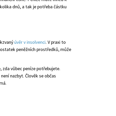
kolika dnů, a tak je potřeba částku
takzvaný
úvěr v insolvenci
. V praxi to
edostatek peněžních prostředků, může
e, zda vůbec peníze potřebujete.
y není nazbyt. Člověk se občas
emá.