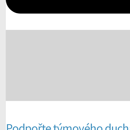
Podpořte týmového duch