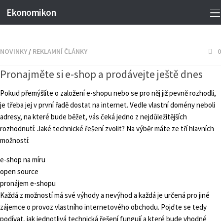
Ekonomikon
NOVINKY
/
REKLAMNÍ ČLÁNKY
0
Pronajměte si e-shop a prodávejte ještě dnes
Pokud přemýšlíte o založení e-shopu nebo se pro něj již pevně rozhodli,
je třeba jej v první řadě dostat na internet. Vedle vlastní domény neboli
adresy, na které bude běžet, vás čeká jedno z nejdůležitějších
rozhodnutí: Jaké technické řešení zvolit? Na výběr máte ze tří hlavních
možností:
e-shop na míru
open source
pronájem e-shopu
Každá z možností má své výhody a nevýhod a každá je určená pro jiné
zájemce o provoz vlastního internetového obchodu. Pojďte se tedy
podívat, jak jednotlivá technická řešení fungují a které bude vhodné