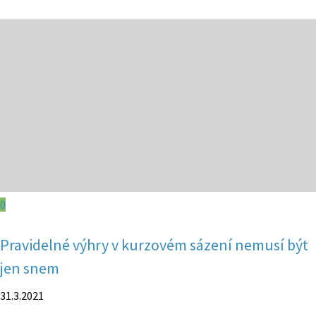
0
Pravidelné výhry v kurzovém sázení nemusí být
jen snem
31.3.2021