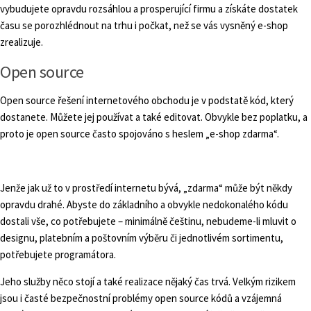
vybudujete opravdu rozsáhlou a prosperující firmu a získáte dostatek
času se porozhlédnout na trhu i počkat, než se vás vysněný e-shop
zrealizuje.
Open source
Open source řešení internetového obchodu je v podstatě kód, který
dostanete. Můžete jej používat a také editovat. Obvykle bez poplatku, a
proto je open source často spojováno s heslem „e-shop zdarma“.
Jenže jak už to v prostředí internetu bývá, „zdarma“ může být někdy
opravdu drahé. Abyste do základního a obvykle nedokonalého kódu
dostali vše, co potřebujete – minimálně češtinu, nebudeme-li mluvit o
designu, platebním a poštovním výběru či jednotlivém sortimentu,
potřebujete programátora.
Jeho služby něco stojí a také realizace nějaký čas trvá. Velkým rizikem
jsou i časté bezpečnostní problémy open source kódů a vzájemná