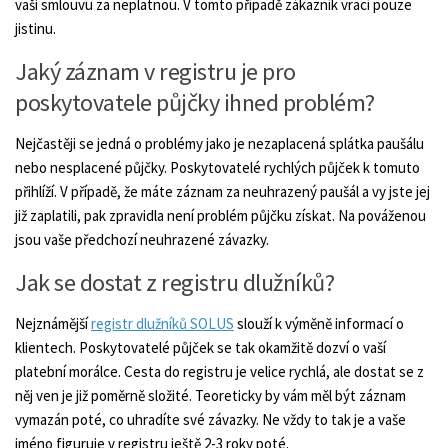
vaši smlouvu za neplatnou. V tomto případě zákazník vrací pouze
jistinu.
Jaký záznam v registru je pro
poskytovatele půjčky ihned problém?
Nejčastěji se jedná o problémy jako je nezaplacená splátka paušálu
nebo nesplacené půjčky. Poskytovatelé rychlých půjček k tomuto
přihlíží. V případě, že máte záznam za neuhrazený paušál a vy jste jej
již zaplatili, pak zpravidla není problém půjčku získat. Na pováženou
jsou vaše předchozí neuhrazené závazky.
Jak se dostat z registru dlužníků?
Nejznámější
registr dlužníků SOLUS
slouží k výměně informací o
klientech. Poskytovatelé půjček se tak okamžitě dozví o vaší
platební morálce. Cesta do registru je velice rychlá, ale dostat se z
něj ven je již poměrně složité. Teoreticky by vám měl být záznam
vymazán poté, co uhradíte své závazky. Ne vždy to tak je a vaše
jméno figuruje v registru ještě 2-3 roky poté.