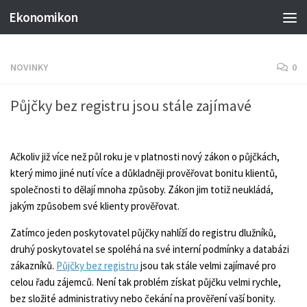
Ekonomikon
NOVINKY
0
Půjčky bez registru jsou stále zajímavé
Ačkoliv již více než půl roku je v platnosti nový zákon o půjčkách,
který mimo jiné nutí více a důkladněji prověřovat bonitu klientů,
společnosti to dělají mnoha způsoby. Zákon jim totiž neukládá,
jakým způsobem své klienty prověřovat.
Zatímco jeden poskytovatel půjčky nahlíží do registru dlužníků,
druhý poskytovatel se spoléhá na své interní podmínky a databázi
zákazníků.
Půjčky bez registru
jsou tak stále velmi zajímavé pro
celou řadu zájemců. Není tak problém získat půjčku velmi rychle,
bez složité administrativy nebo čekání na prověření vaší bonity.