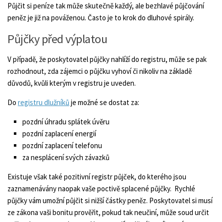
Půjčit si peníze tak může skutečně každý, ale bezhlavé půjčování
peněz je již na pováženou. Často je to krok do dluhové spirály.
Půjčky před výplatou
V případě, že poskytovatel půjčky nahlíží do registru, může se pak
rozhodnout, zda zájemci o půjčku vyhoví či nikoliv na základě
důvodů, kvůli kterým v registru je uveden.
Do
registru dlužníků
je možné se dostat za:
pozdní úhradu splátek úvěru
pozdní zaplacení energií
pozdní zaplacení telefonu
za nesplácení svých závazků
Existuje však také pozitivní registr půjček, do kterého jsou
zaznamenávány naopak vaše poctivě splacené půjčky. Rychlé
půjčky vám umožní půjčit si nižší částky peněz. Poskytovatel si musí
ze zákona vaši bonitu prověřit, pokud tak neučiní, může soud určit