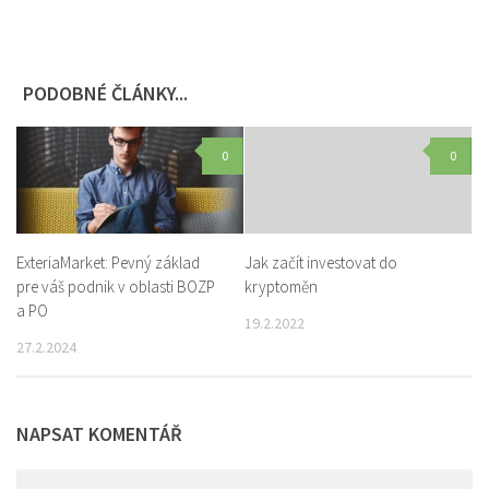
PODOBNÉ ČLÁNKY...
0
0
ExteriaMarket: Pevný základ
Jak začít investovat do
pre váš podnik v oblasti BOZP
kryptoměn
a PO
19.2.2022
27.2.2024
NAPSAT KOMENTÁŘ