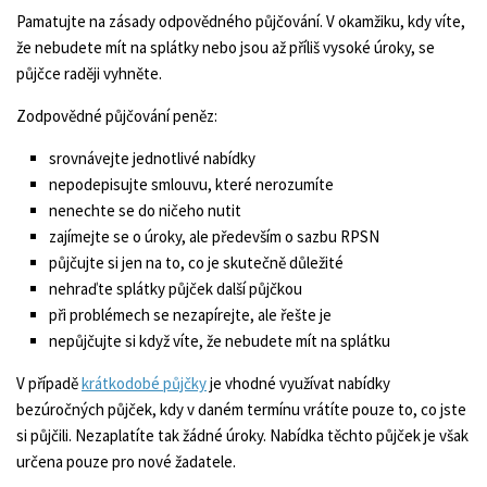
Pamatujte na zásady odpovědného půjčování. V okamžiku, kdy víte,
že nebudete mít na splátky nebo jsou až příliš vysoké úroky, se
půjčce raději vyhněte.
Zodpovědné půjčování peněz:
srovnávejte jednotlivé nabídky
nepodepisujte smlouvu, které nerozumíte
nenechte se do ničeho nutit
zajímejte se o úroky, ale především o sazbu RPSN
půjčujte si jen na to, co je skutečně důležité
nehraďte splátky půjček další půjčkou
při problémech se nezapírejte, ale řešte je
nepůjčujte si když víte, že nebudete mít na splátku
V případě
krátkodobé půjčky
je vhodné využívat nabídky
bezúročných půjček, kdy v daném termínu vrátíte pouze to, co jste
si půjčili. Nezaplatíte tak žádné úroky. Nabídka těchto půjček je však
určena pouze pro nové žadatele.